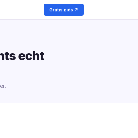
Gratis gids ↗
hts echt
er.