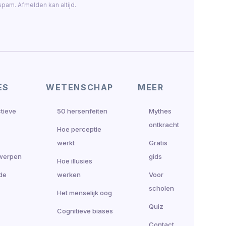
pam. Afmelden kan altijd.
ES
WETENSCHAP
MEER
ctieve
50 hersenfeiten
Mythes
ontkracht
Hoe perceptie
werkt
Gratis
werpen
gids
Hoe illusies
de
werken
Voor
scholen
Het menselijk oog
Quiz
Cognitieve biases
Contact