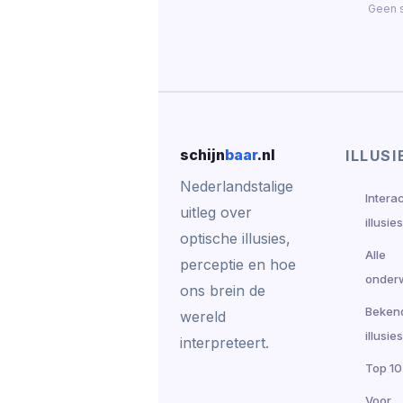
Geen s
schijn
baar
.nl
ILLUSI
Nederlandstalige
Intera
uitleg over
illusies
optische illusies,
Alle
perceptie en hoe
onder
ons brein de
Beken
wereld
illusies
interpreteert.
Top 10
Voor