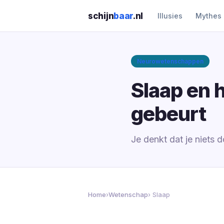
schijn
baar
.nl
Illusies
Mythes
Neurowetenschappen
Slaap en h
gebeurt
Je denkt dat je niets d
Home
›
Wetenschap
› Slaap