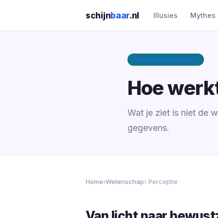
schijn
baar
.nl
Illusies
Mythes
Neurowetenschappen
Hoe werkt
Wat je ziet is niet de 
gegevens.
Home
›
Wetenschap
› Perceptie
Van licht naar bewustz