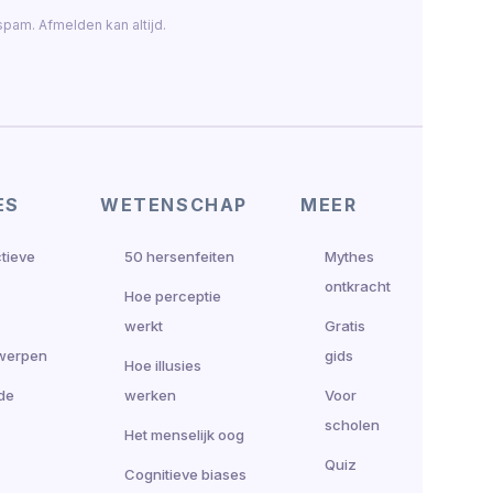
pam. Afmelden kan altijd.
ES
WETENSCHAP
MEER
ctieve
50 hersenfeiten
Mythes
ontkracht
Hoe perceptie
werkt
Gratis
werpen
gids
Hoe illusies
de
werken
Voor
scholen
Het menselijk oog
Quiz
Cognitieve biases