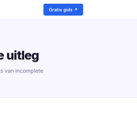
Gratis gids ↗
 uitleg
sis van incomplete