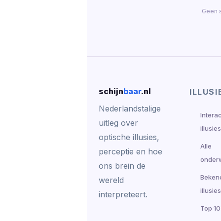
Geen s
schijn
baar
.nl
ILLUSI
Nederlandstalige
Intera
uitleg over
illusies
optische illusies,
Alle
perceptie en hoe
onder
ons brein de
Beken
wereld
illusies
interpreteert.
Top 10