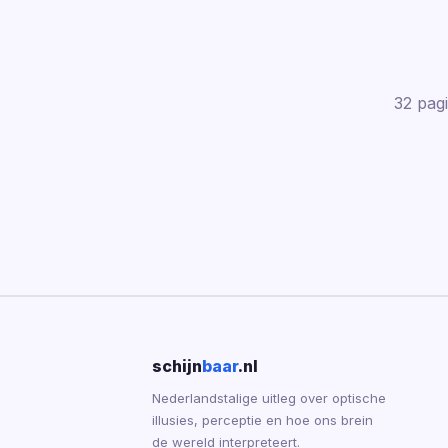
32 pagi
schijn
baar
.nl
Nederlandstalige uitleg over optische
illusies, perceptie en hoe ons brein
de wereld interpreteert.