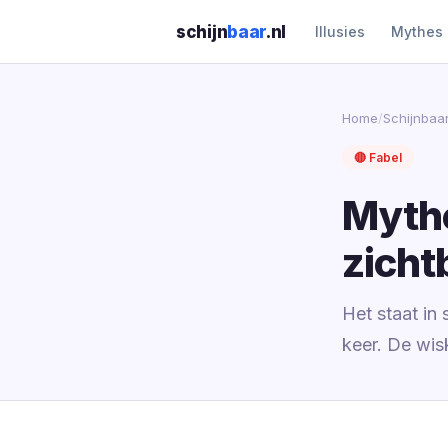
schijn
baar
.nl
Illusies
Mythes
Home
/
Schijnbaa
🔴 Fabel
Mythe
zicht
Het staat in
keer. De wis