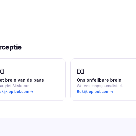
rceptie
📖
📖
et brein van de baas
Ons onfeilbare brein
argriet Sitskoorn
Wetenschapsjournalistiek
ekijk op bol.com →
Bekijk op bol.com →