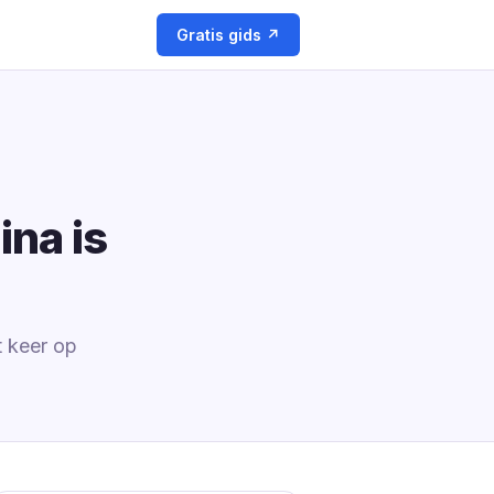
Gratis gids ↗
na is
t keer op