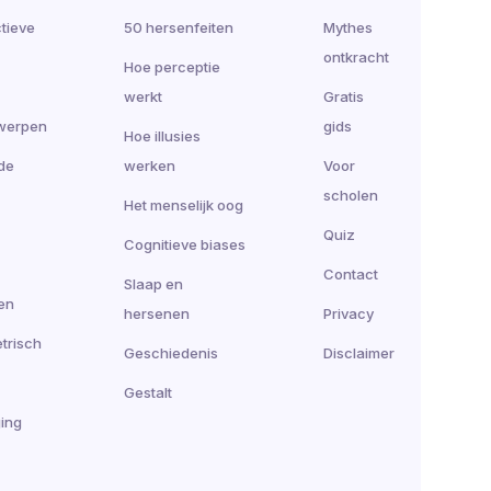
ctieve
50 hersenfeiten
Mythes
ontkracht
Hoe perceptie
werkt
Gratis
werpen
gids
Hoe illusies
de
werken
Voor
scholen
Het menselijk oog
Quiz
Cognitieve biases
Contact
Slaap en
en
hersenen
Privacy
trisch
Geschiedenis
Disclaimer
Gestalt
ing