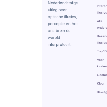
Nederlandstalige
Intera
uitleg over
illusies
optische illusies,
Alle
perceptie en hoe
onder
ons brein de
Beken
wereld
illusies
interpreteert.
Top 10
Voor
kinder
Geome
Kleur
Beweg