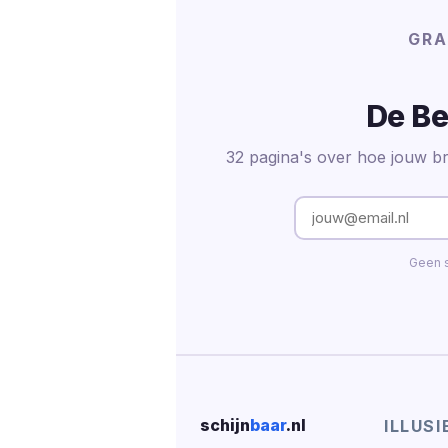
GRA
De Be
32 pagina's over hoe jouw br
Geen s
schijn
baar
.nl
ILLUSI