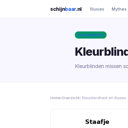
schijn
baar
.nl
Illusies
Mythes
Kleurblindheid
Kleurblind
Kleurblinden missen so
Home
›
Overzicht
› Kleurblindheid en illusies