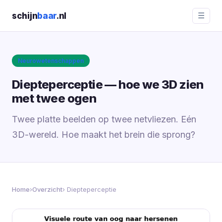
schijn
baar
.nl
☰
Neurowetenschappen
Diepteperceptie — hoe we 3D zien
met twee ogen
Twee platte beelden op twee netvliezen. Eén
3D-wereld. Hoe maakt het brein die sprong?
Home
›
Overzicht
› Diepteperceptie