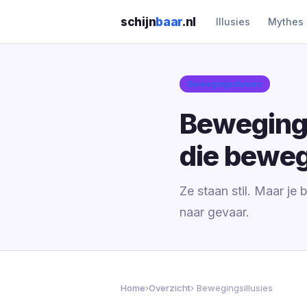
schijn
baar
.nl
Illusies
Mythes
Bewegingsillusies
Bewegings
die bewe
Ze staan stil. Maar je 
naar gevaar.
Home
›
Overzicht
› Bewegingsillusies