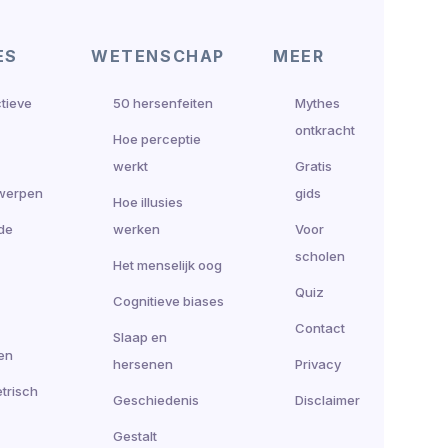
ES
WETENSCHAP
MEER
ctieve
50 hersenfeiten
Mythes
ontkracht
Hoe perceptie
werkt
Gratis
werpen
gids
Hoe illusies
de
werken
Voor
scholen
Het menselijk oog
Quiz
Cognitieve biases
Contact
Slaap en
en
hersenen
Privacy
trisch
Geschiedenis
Disclaimer
Gestalt