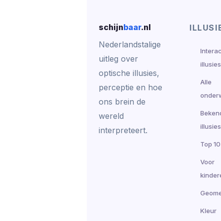
schijn
baar
.nl
ILLUSI
Nederlandstalige
Intera
uitleg over
illusies
optische illusies,
Alle
perceptie en hoe
onder
ons brein de
Beken
wereld
illusies
interpreteert.
Top 10
Voor
kinder
Geome
Kleur