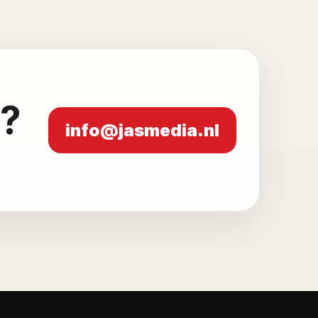
e?
info@jasmedia.nl