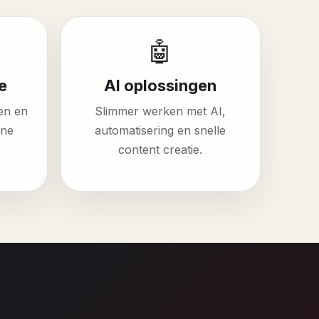
🤖
e
AI oplossingen
en en
Slimmer werken met AI,
ine
automatisering en snelle
content creatie.