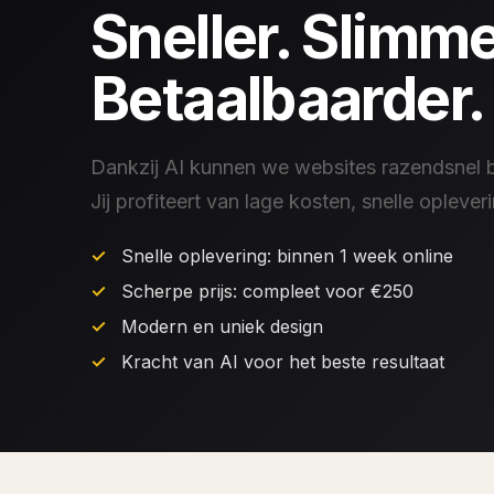
Sneller. Slimme
Betaalbaarder.
Dankzij AI kunnen we websites razendsnel b
Jij profiteert van lage kosten, snelle oplever
Snelle oplevering: binnen 1 week online
Scherpe prijs: compleet voor €250
Modern en uniek design
Kracht van AI voor het beste resultaat