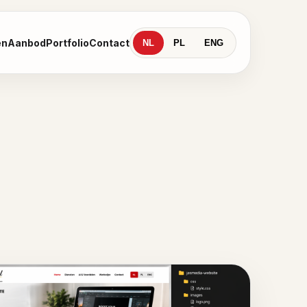
en
Aanbod
Portfolio
Contact
NL
PL
ENG