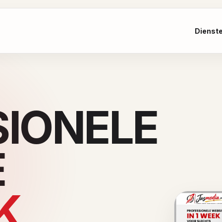
Dienst
SIONELE
E
K